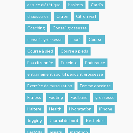
astuce diététique
baskets
Cardio
chaussures
Citron
Citron vert
Coaching
Conseil grossesse
conseils grossesse
courir
Course
Course à pied
Course à pieds
Eau citronnée
Enceinte
Endurance
entrainement sportif pendant grossesse
Exercice de musculation
Femme enceinte
Fitness
Footing
Fuelband
grossesse
Haltère
Health
Hydratation
iPhone
Jogging
Journal de bord
Kettlebell
LesMills
maigrir
marathon