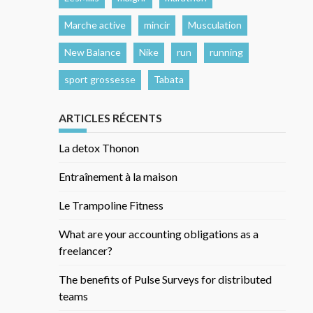
Marche active
mincir
Musculation
New Balance
Nike
run
running
sport grossesse
Tabata
ARTICLES RÉCENTS
La detox Thonon
Entraînement à la maison
Le Trampoline Fitness
What are your accounting obligations as a
freelancer?
The benefits of Pulse Surveys for distributed
teams