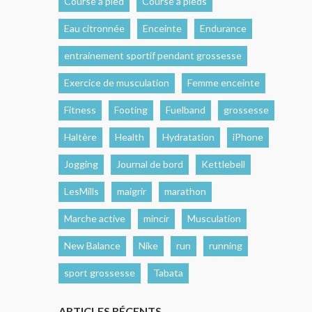
Course à pied
Course à pieds
Eau citronnée
Enceinte
Endurance
entrainement sportif pendant grossesse
Exercice de musculation
Femme enceinte
Fitness
Footing
Fuelband
grossesse
Haltère
Health
Hydratation
iPhone
Jogging
Journal de bord
Kettlebell
LesMills
maigrir
marathon
Marche active
mincir
Musculation
New Balance
Nike
run
running
sport grossesse
Tabata
ARTICLES RÉCENTS