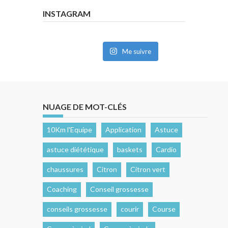
INSTAGRAM
Me suivre
NUAGE DE MOT-CLÉS
10Km l'Equipe
Application
Astuce
astuce diététique
baskets
Cardio
chaussures
Citron
Citron vert
Coaching
Conseil grossesse
conseils grossesse
courir
Course