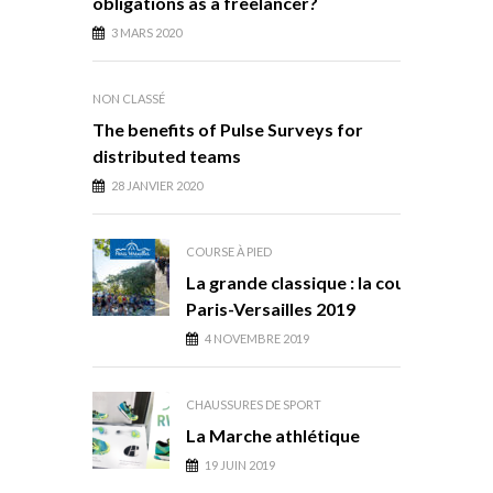
obligations as a freelancer?
3 MARS 2020
NON CLASSÉ
The benefits of Pulse Surveys for
distributed teams
28 JANVIER 2020
COURSE À PIED
La grande classique : la course
Paris-Versailles 2019
4 NOVEMBRE 2019
CHAUSSURES DE SPORT
La Marche athlétique
19 JUIN 2019