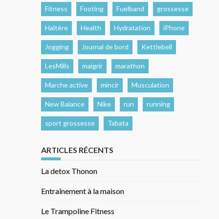
Fitness
Footing
Fuelband
grossesse
Haltère
Health
Hydratation
iPhone
Jogging
Journal de bord
Kettlebell
LesMills
maigrir
marathon
Marche active
mincir
Musculation
New Balance
Nike
run
running
sport grossesse
Tabata
ARTICLES RÉCENTS
La detox Thonon
Entraînement à la maison
Le Trampoline Fitness