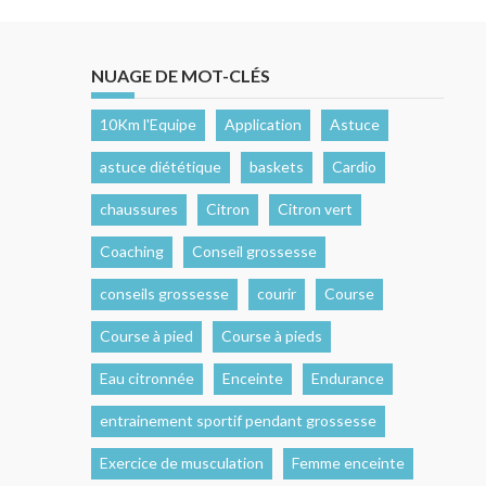
NUAGE DE MOT-CLÉS
10Km l'Equipe
Application
Astuce
astuce diététique
baskets
Cardio
chaussures
Citron
Citron vert
Coaching
Conseil grossesse
conseils grossesse
courir
Course
Course à pied
Course à pieds
Eau citronnée
Enceinte
Endurance
entrainement sportif pendant grossesse
Exercice de musculation
Femme enceinte