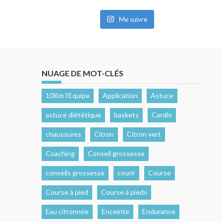
Me suivre
NUAGE DE MOT-CLÉS
10Km l'Equipe
Application
Astuce
astuce diététique
baskets
Cardio
chaussures
Citron
Citron vert
Coaching
Conseil grossesse
conseils grossesse
courir
Course
Course à pied
Course à pieds
Eau citronnée
Enceinte
Endurance