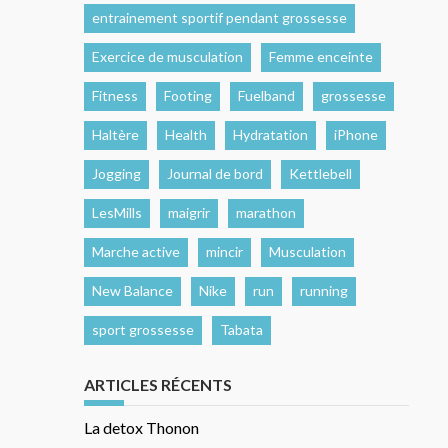
entrainement sportif pendant grossesse
Exercice de musculation
Femme enceinte
Fitness
Footing
Fuelband
grossesse
Haltère
Health
Hydratation
iPhone
Jogging
Journal de bord
Kettlebell
LesMills
maigrir
marathon
Marche active
mincir
Musculation
New Balance
Nike
run
running
sport grossesse
Tabata
ARTICLES RÉCENTS
La detox Thonon