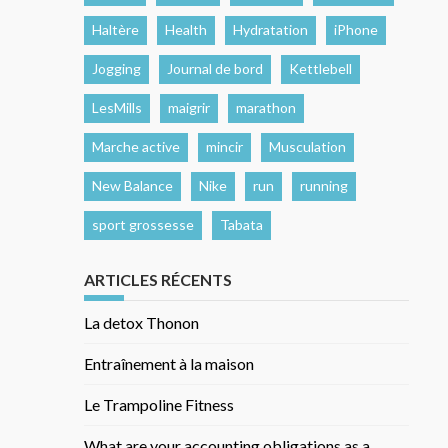
Haltère
Health
Hydratation
iPhone
Jogging
Journal de bord
Kettlebell
LesMills
maigrir
marathon
Marche active
mincir
Musculation
New Balance
Nike
run
running
sport grossesse
Tabata
ARTICLES RÉCENTS
La detox Thonon
Entraînement à la maison
Le Trampoline Fitness
What are your accounting obligations as a