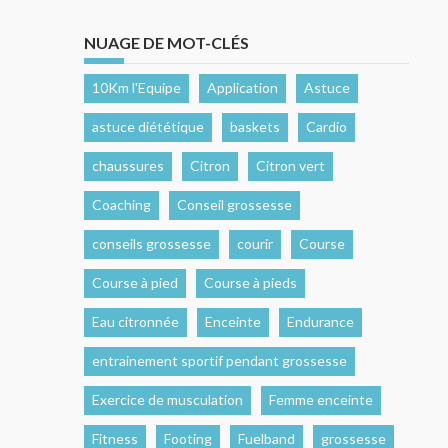
NUAGE DE MOT-CLÉS
10Km l'Equipe
Application
Astuce
astuce diététique
baskets
Cardio
chaussures
Citron
Citron vert
Coaching
Conseil grossesse
conseils grossesse
courir
Course
Course à pied
Course à pieds
Eau citronnée
Enceinte
Endurance
entrainement sportif pendant grossesse
Exercice de musculation
Femme enceinte
Fitness
Footing
Fuelband
grossesse