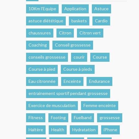
10Km l'Equipe
Application
Astuce
astuce diététique
baskets
Cardio
chaussures
Citron
Citron vert
Coaching
Conseil grossesse
conseils grossesse
courir
Course
Course à pied
Course à pieds
Eau citronnée
Enceinte
Endurance
entrainement sportif pendant grossesse
Exercice de musculation
Femme enceinte
Fitness
Footing
Fuelband
grossesse
Haltère
Health
Hydratation
iPhone