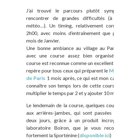
J’ai trouvé le parcours plutôt sympa, sans
rencontrer de grandes difficultés (à part la
météo…). Un timing, relativement correcte de
2h00, avec moins d’entraînement que prévu au
mois de Janvier.
Une bonne ambiance au village au Parc Floral,
avec une course assez bien organisée. Cette
course est reconnue comme un excellent point de
repère pour tous ceux qui préparent le
Marathon
de Paris
1 mois après, ce qui est mon cas… Pour
connaître son temps lors de cette course, il faut
multiplier le temps par 2 et y ajouter 10 minutes.
Le lendemain de la course, quelques courbatures
aux arrières-jambes, qui sont passées dans les
deux jours, grâce à un produit incroyable du
laboratoire Boiron, que je vous recommande
fortement la Sporténine (
disponible ici
)