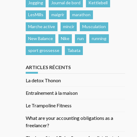
Jogging
Journal de bord
Kettlebell
LesMills
maigrir
marathon
Marche active
mincir
Musculation
New Balance
Nike
run
running
sport grossesse
Tabata
ARTICLES RÉCENTS
La detox Thonon
Entraînement à la maison
Le Trampoline Fitness
What are your accounting obligations as a
freelancer?