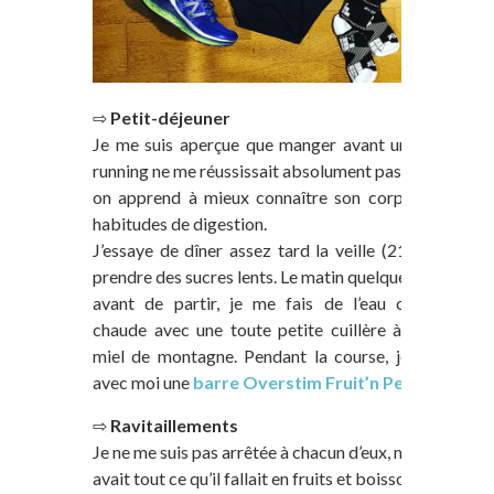
⇨
Petit-déjeuner
Je me suis aperçue que manger avant une sortie
running ne me réussissait absolument pas. A force,
on apprend à mieux connaître son corps, et ses
habitudes de digestion.
J’essaye de dîner assez tard la veille (21h) et de
prendre des sucres lents. Le matin quelques heures
avant de partir, je me fais de l’eau citronnée
chaude avec une toute petite cuillère à café de
miel de montagne. Pendant la course, je prends
avec moi une
barre Overstim Fruit’n Perf
.
⇨
Ravitaillements
Je ne me suis pas arrêtée à chacun d’eux, mais il y
avait tout ce qu’il fallait en fruits et boissons.