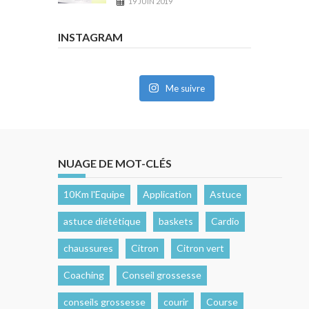
19 JUIN 2019
INSTAGRAM
Me suivre
NUAGE DE MOT-CLÉS
10Km l'Equipe
Application
Astuce
astuce diététique
baskets
Cardio
chaussures
Citron
Citron vert
Coaching
Conseil grossesse
conseils grossesse
courir
Course