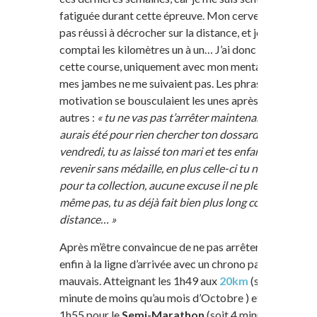
fatiguée durant cette épreuve. Mon cerveau n’a
pas réussi à décrocher sur la distance, et je
comptai les kilomètres un à un… J’ai donc fait
cette course, uniquement avec mon mental, car
mes jambes ne me suivaient pas. Les phrases de
motivation se bousculaient les unes après les
autres :
« tu ne vas pas t’arrêter maintenant, tu
aurais été pour rien chercher ton dossard
vendredi, tu as laissé ton mari et tes enfants pour
revenir sans médaille, en plus celle-ci tu ne l’as pas
pour ta collection, aucune excuse il ne pleut
même pas, tu as déjà fait bien plus long comme
distance… »
Après m’être convaincue de ne pas arrêter, j’arrivai
enfin à la ligne d’arrivée avec un chrono pas trop
mauvais. Atteignant les 1h49 aux
20km
(soit une
minute de moins qu’au mois d’Octobre ) et donc
1h55 pour le
Semi-Marathon
(soit 4 minutes de