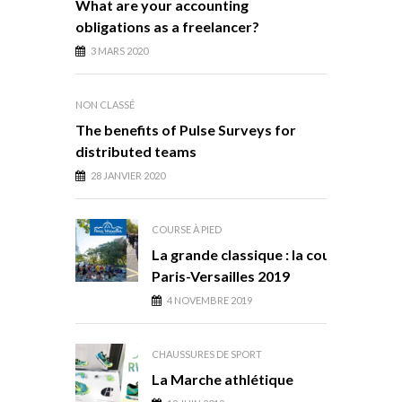
What are your accounting
obligations as a freelancer?
3 MARS 2020
NON CLASSÉ
The benefits of Pulse Surveys for
distributed teams
28 JANVIER 2020
COURSE À PIED
La grande classique : la course
Paris-Versailles 2019
4 NOVEMBRE 2019
CHAUSSURES DE SPORT
La Marche athlétique