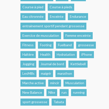
Course à pied
Course à pieds
Eau citronnée
Enceinte
Endurance
entrainement sportif pendant grossesse
Exercice de musculation
Femme enceinte
Fitness
Footing
Fuelband
grossesse
Haltère
Health
Hydratation
iPhone
Jogging
Journal de bord
Kettlebell
LesMills
maigrir
marathon
Marche active
mincir
Musculation
New Balance
Nike
run
running
sport grossesse
Tabata