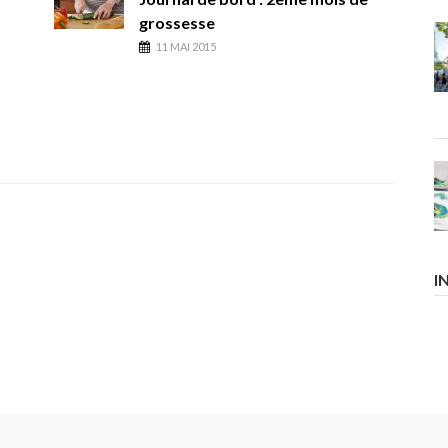
grossesse
11 MAI 2015
I