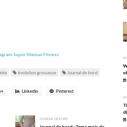
agram Super Maman Fitness
NO
W
inte
évolution grossesse
Journal de bord
o
e+
Linkedin
Pinterest
NO
T
d
JOURNAL DE BORD
Journal de bord : 2eme mois de