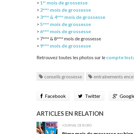
>
1
mois de grossesse
er
>
2
mois de grossesse
eme
>
3
& 4
mois de grossesse
eme
eme
>
5
mois de grossesse
eme
>
6
mois de grossesse
eme
> 7
& 8
mois de grossesse
eme
eme
>
9
mois de grossesse
eme
Retrouvez toutes les photos sur le
compte Inst
conseils grossesse
entrainements ence
Facebook
Twitter
Googl
ARTICLES EN RELATION
JOURNAL DE BORD
9ème mois de grossesse ou bien