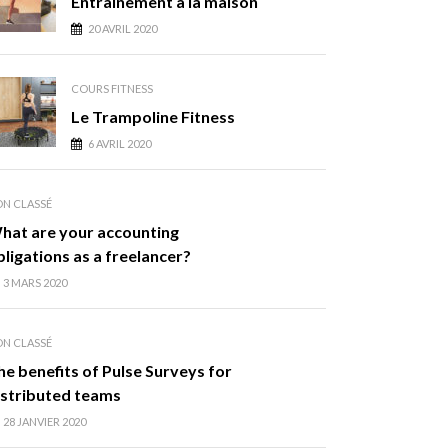
Entraînement à la maison
20 AVRIL 2020
COURS FITNESS
Le Trampoline Fitness
6 AVRIL 2020
N CLASSÉ
hat are your accounting
bligations as a freelancer?
3 MARS 2020
N CLASSÉ
he benefits of Pulse Surveys for
istributed teams
28 JANVIER 2020