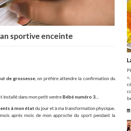
an sportive enceinte
L
Pl
»,
but de grossesse
, on préfère attendre la confirmation du
cé
c
est installé dans mon petit ventre
Bébé numéro 3
…
b
ents à mon état
du jour et à ma transformation physique.
e mois après mois de mon approche du sport pendant la