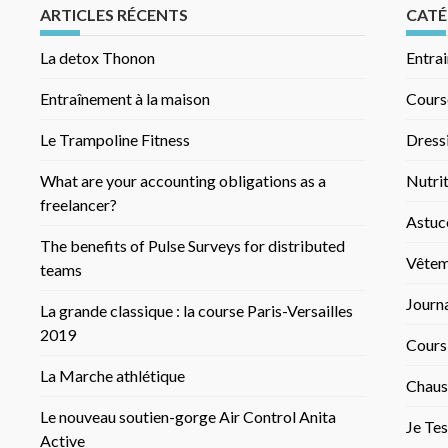
ARTICLES RÉCENTS
CATÉ
La detox Thonon
Entra
Entraînement à la maison
Cours
Le Trampoline Fitness
Dress
What are your accounting obligations as a
Nutri
freelancer?
Astuc
The benefits of Pulse Surveys for distributed
Vêtem
teams
Journ
La grande classique : la course Paris-Versailles
2019
Cours
La Marche athlétique
Chaus
Le nouveau soutien-gorge Air Control Anita
Je Tes
Active