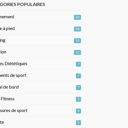
GORIES POPULAIRES
inement
33
e à pied
28
ing
12
tion
12
es Diététiques
7
ents de sport
7
al de bord
7
 Fitness
5
sures de sport
5
te
5