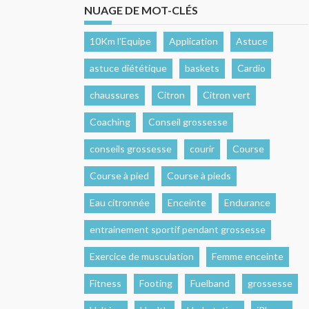
NUAGE DE MOT-CLÉS
10Km l'Equipe
Application
Astuce
astuce diététique
baskets
Cardio
chaussures
Citron
Citron vert
Coaching
Conseil grossesse
conseils grossesse
courir
Course
Course à pied
Course à pieds
Eau citronnée
Enceinte
Endurance
entrainement sportif pendant grossesse
Exercice de musculation
Femme enceinte
Fitness
Footing
Fuelband
grossesse