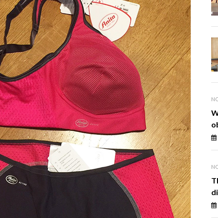
NO
W
o
NO
T
d