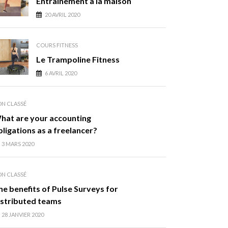
Entraînement à la maison
20 AVRIL 2020
COURS FITNESS
Le Trampoline Fitness
6 AVRIL 2020
N CLASSÉ
hat are your accounting
bligations as a freelancer?
3 MARS 2020
N CLASSÉ
he benefits of Pulse Surveys for
istributed teams
28 JANVIER 2020