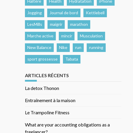
Haltère
Health
Hydratation
iPhone
Jogging
Journal de bord
Kettlebell
LesMills
maigrir
marathon
Marche active
mincir
Musculation
New Balance
Nike
run
running
sport grossesse
Tabata
ARTICLES RÉCENTS
La detox Thonon
Entraînement à la maison
Le Trampoline Fitness
What are your accounting obligations as a
freelancer?