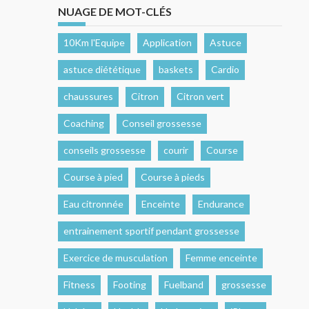
NUAGE DE MOT-CLÉS
10Km l'Equipe
Application
Astuce
astuce diététique
baskets
Cardio
chaussures
Citron
Citron vert
Coaching
Conseil grossesse
conseils grossesse
courir
Course
Course à pied
Course à pieds
Eau citronnée
Enceinte
Endurance
entrainement sportif pendant grossesse
Exercice de musculation
Femme enceinte
Fitness
Footing
Fuelband
grossesse